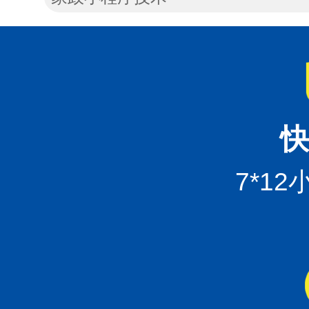
快
7*1