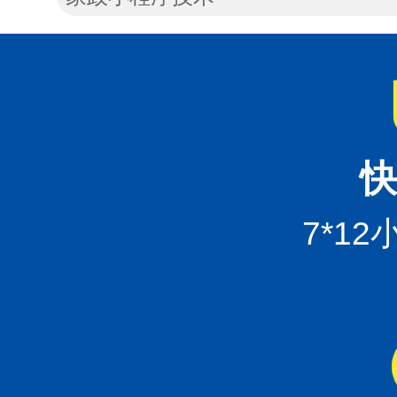
快
7*1