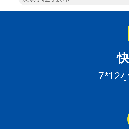
快
7*1