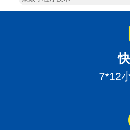
快
7*1