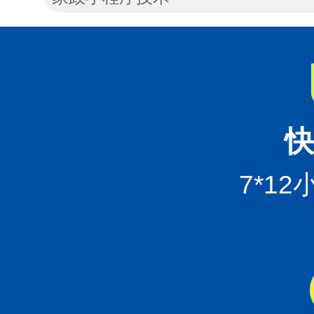
快
7*1