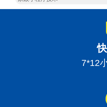
快
7*1