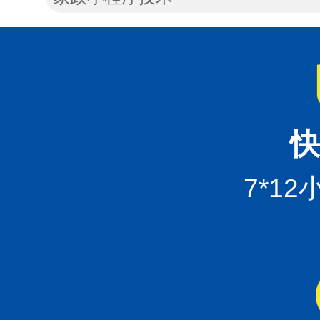
快
7*1